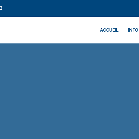
43
ACCUEIL
INF